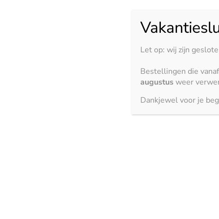
Formaat
Vakantieslu
Wissen
Let op: wij zijn geslot
€
5,95
Bestellingen die vana
20 op voorraad
augustus
weer verwer
Dankjewel voor je beg
Toevoegen aan winkelwagen
Bekijk ook
3150 x 1500 mm