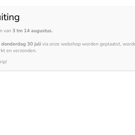
iting
en van
3 tm 14 augustus.
f
donderdag 30 juli
via onze webshop worden geplaatst, word
kt en verzonden.
rip!
3150 x 1500 mm