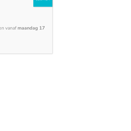
Nero Profondo – gepolijst
en vanaf
maandag 17
3000 x 1500 mm
Nero Zimbabwe – letano