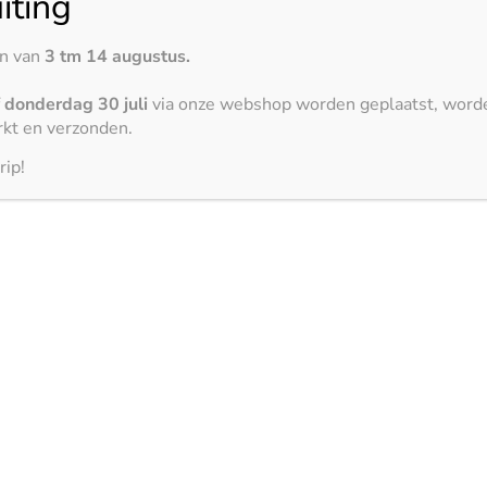
iting
Nero Absoluto – letano
en van
3 tm 14 augustus.
f
donderdag 30 juli
via onze webshop worden geplaatst, word
3000 x 1500 mm
kt en verzonden.
rip!
Nero Zimbabwe – gepolijst