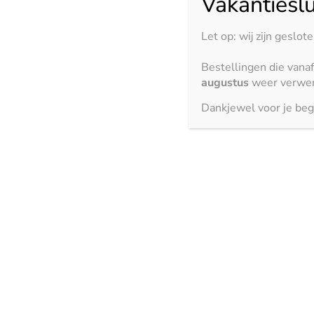
Vakantieslu
Nero Absoluto – gepolijst
Let op: wij zijn geslot
Bestellingen die vana
3000 x 1500 mm
augustus
weer verwer
Dankjewel voor je beg
Nero Zimbabwe – anticato
2700 x 1500 mm