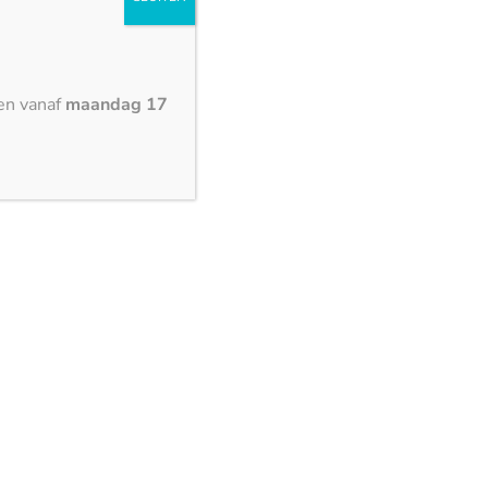
Ethereal Glow – glans
en vanaf
maandag 17
3150 x 1500 mm
Negro Tebas – glans