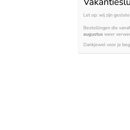
Vakantieslu
Bronze Rivers – glans
Let op: wij zijn geslot
Bestellingen die vana
3150 x 1500 mm
augustus
weer verwer
Dankjewel voor je beg
Lime delight – suède
3150 x 1500 mm