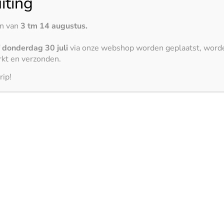
iting
Eternal Calacatta Gold – glans
en van
3 tm 14 augustus.
f
donderdag 30 juli
via onze webshop worden geplaatst, word
3150 x 1500 mm
kt en verzonden.
rip!
Linen Cream – glans
3150 x 1500 mm