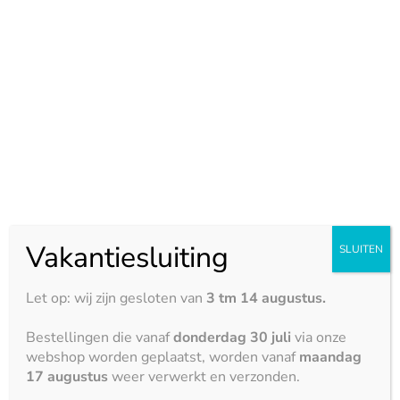
Vakantiesluiting
SLUITEN
Reno de Luxe BVBA
Let op: wij zijn gesloten van
3 tm 14 augustus.
Kleine Wijnbergstraat 33
Wevelgem B-8560
Bestellingen die vanaf
donderdag 30 juli
via onze
webshop worden geplaatst, worden vanaf
maandag
België
17 augustus
weer verwerkt en verzonden.