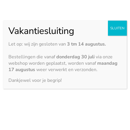
inclusief bookmatching-opties
Duurzaam & stijlvol:
geschikt voor intensief
gebruik zonder verlies van esthetiek
Vakantiesluiting
SLUITEN
BEKIJK DE KLEUREN CRS12
Let op: wij zijn gesloten van
3 tm 14 augustus.
Bestellingen die vanaf
donderdag 30 juli
via onze
webshop worden geplaatst, worden vanaf
maandag
Eigenschappen
17 augustus
weer verwerkt en verzonden.
Dankjewel voor je begrip!
Gepolijst
| Soft gloss
|
Mat
Hittebestendigheid















Krasbestendigheid