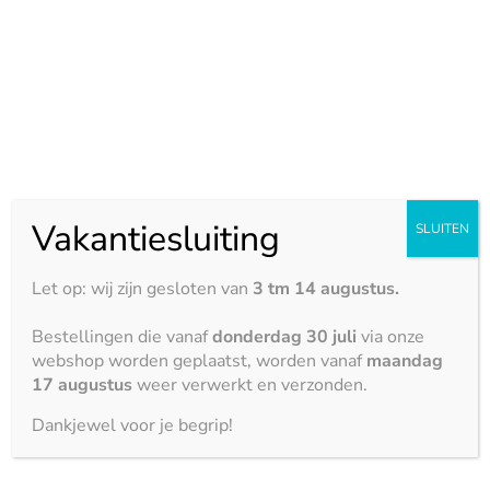
3150 x 1500 mm
Eigenschappen:
Hittebestendigheid





Krasbestendigheid





Vlekbestendigheid
Vakantiesluiting
SLUITEN





Zuurbestendigheid
Let op: wij zijn gesloten van
3 tm 14 augustus.





Bestellingen die vanaf
donderdag 30 juli
via onze
Stootbestendigheid
webshop worden geplaatst, worden vanaf
maandag





17 augustus
weer verwerkt en verzonden.
Dankjewel voor je begrip!
Artikelnummer
31084
Categorie
Cosmostone