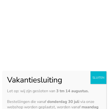
Jupiter – glans
3150 x 1500 mm
Mahal Royal – glans
Vakantiesluiting
SLUITEN
3150 x 1500 mm
Let op: wij zijn gesloten van
3 tm 14 augustus.
Bestellingen die vanaf
donderdag 30 juli
via onze
webshop worden geplaatst, worden vanaf
maandag