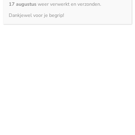
17 augustus
weer verwerkt en verzonden.
Dankjewel voor je begrip!
Marron Nuvoloso – glans
3150 x 1500 mm
Mars – glans
3150 x 1500 mm