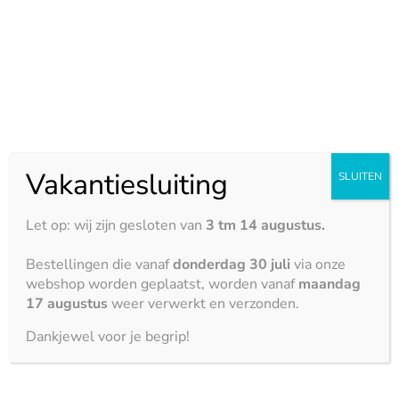
verkrijgbaar zijn
BEKIJK DE KLEUREN MARMER
Eigenschappen
Vakantiesluiting
SLUITEN
Gepolijst
Let op: wij zijn gesloten van
3 tm 14 augustus.
Hittebestendigheid





Bestellingen die vanaf
donderdag 30 juli
via onze
webshop worden geplaatst, worden vanaf
maandag
Krasbestendigheid
17 augustus
weer verwerkt en verzonden.





Dankjewel voor je begrip!
Vlekbestendigheid





Zuurbestendigheid