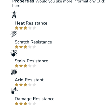
Properties
Would you like more information? Click
here!
Heat Resistance





Scratch Resistance





Stain-Resistance





Acid Resistant





Damage Resistance




