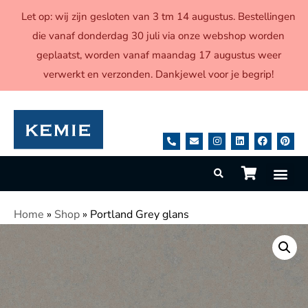
Let op: wij zijn gesloten van 3 tm 14 augustus. Bestellingen
die vanaf donderdag 30 juli via onze webshop worden
geplaatst, worden vanaf maandag 17 augustus weer
verwerkt en verzonden. Dankjewel voor je begrip!
Home
»
Shop
»
Portland Grey glans