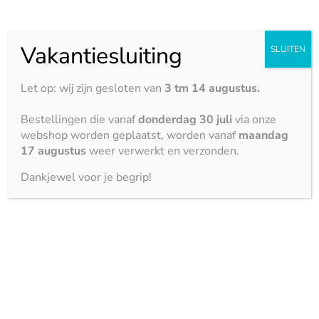
BEKIJK DE KLEUREN SILESTONE
Vakantiesluiting
SLUITEN
Eigenschappen
Let op: wij zijn gesloten van
3 tm 14 augustus.
Bestellingen die vanaf
donderdag 30 juli
via onze
Glans &
Suède
webshop worden geplaatst, worden vanaf
maandag
17 augustus
weer verwerkt en verzonden.
Hittebestendigheid
Dankjewel voor je begrip!





Krasbestendigheid





Vlekbestendigheid





Zuurbestendigheid




