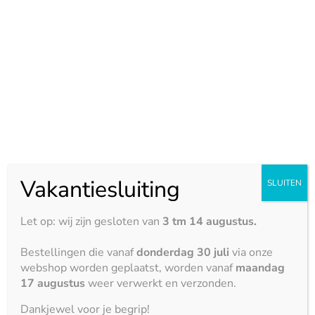
Neolith
Maximale afmeting:
3150 x 1500 mm
Eigenschappen:
Hittebestendigheid





Krasbestendigheid





Vakantiesluiting
SLUITEN
Vlekbestendigheid





Let op: wij zijn gesloten van
3 tm 14 augustus.
Zuurbestendigheid





Bestellingen die vanaf
donderdag 30 juli
via onze
webshop worden geplaatst, worden vanaf
maandag
Stootbestendigheid
17 augustus
weer verwerkt en verzonden.





Dankjewel voor je begrip!