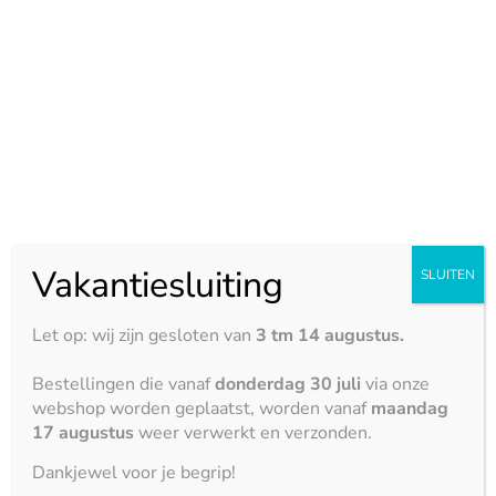
3150 x 1500 mm
Eigenschappen:
Hittebestendigheid





Krasbestendigheid





Vlekbestendigheid
Vakantiesluiting
SLUITEN





Zuurbestendigheid
Let op: wij zijn gesloten van
3 tm 14 augustus.





Bestellingen die vanaf
donderdag 30 juli
via onze
Stootbestendigheid
webshop worden geplaatst, worden vanaf
maandag





17 augustus
weer verwerkt en verzonden.
Artikelnummer
60214
Categorie
Neolith
Dankjewel voor je begrip!