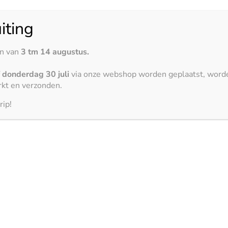
iting
en van
3 tm 14 augustus.
f
donderdag 30 juli
via onze webshop worden geplaatst, word
kt en verzonden.
rip!
3150 x 1500 mm