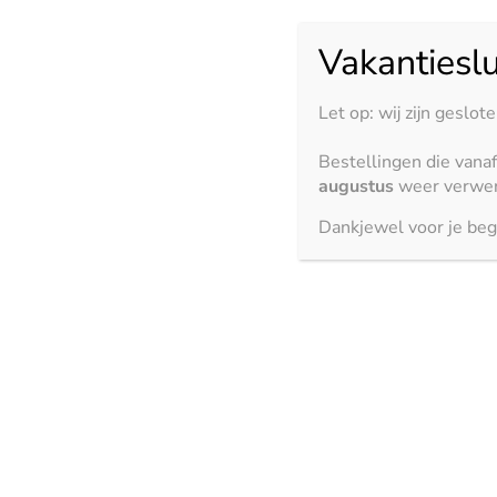
Formaat
Vakantieslu
Wissen
Let op: wij zijn geslot
€
5,95
Bestellingen die vana
48 op voorraad
augustus
weer verwer
Dankjewel voor je beg
Toevoegen aan winkelwagen
Bekijk ook
3150 x 1500 mm