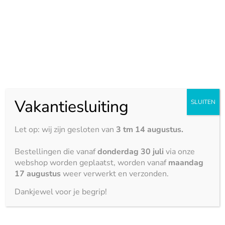
Hittebestendigheid





Krasbestendigheid





Vlekbestendigheid





Vakantiesluiting
SLUITEN
Zuurbestendigheid





Let op: wij zijn gesloten van
3 tm 14 augustus.
Stootbestendigheid
Bestellingen die vanaf
donderdag 30 juli
via onze





webshop worden geplaatst, worden vanaf
maandag
17 augustus
weer verwerkt en verzonden.
Artikelnummer
4451
Categorie
Cosmostone
Dankjewel voor je begrip!
Bekijk ook