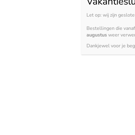
Vakantieslu
Let op: wij zijn geslot
Bestellingen die vana
augustus
weer verwer
Dankjewel voor je beg
Kemie biedt de nieuwste ontwikkelingen gecombineerd met
gebied van keukenbladen.