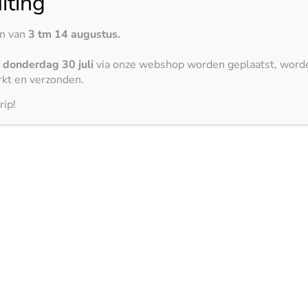
iting
en van
3 tm 14 augustus.
Geen producten gevonden
f
donderdag 30 juli
via onze webshop worden geplaatst, word
kt en verzonden.
rip!
 de laatste trends op het