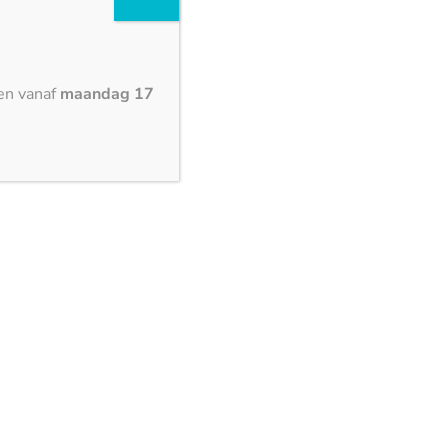
en vanaf
maandag 17
Graandijk 7,
5704 RB Helmond,
Nederland
Postbus 6046
5700ES Helmond