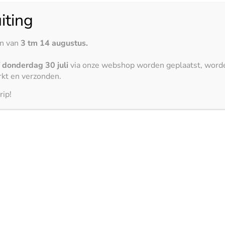
iting
e bij uw keuken past
en van
3 tm 14 augustus.
ustig en minimalistisch, of juist voor een statement? Keramiek l
f
donderdag 30 juli
via onze webshop worden geplaatst, word
graden en texturen.
kt en verzonden.
rip!
nde rugwand.
k, rugwand en stollen
n het blad. Combineer uw keramiek aanrechtblad bijvoorbeeld 
t uw keuken als één ontwerp, in plaats van losse onderdelen.