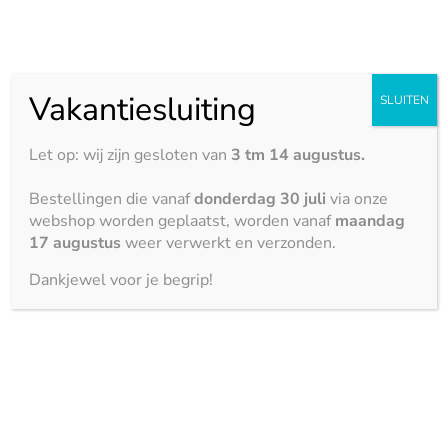
maar weet je niet precies welk
keukenblad
daarbij
past? Dan geven wij je graag advies.
Vakantiesluiting
SLUITEN
Let op: wij zijn gesloten van
3 tm 14 augustus.
Bestellingen die vanaf
donderdag 30 juli
via onze
webshop worden geplaatst, worden vanaf
maandag
17 augustus
weer verwerkt en verzonden.
Dankjewel voor je begrip!