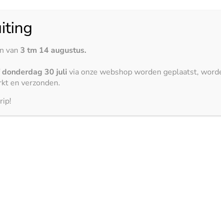
iting
en van
3 tm 14 augustus.
f
donderdag 30 juli
via onze webshop worden geplaatst, word
kt en verzonden.
rip!
3000 x 1500 mm