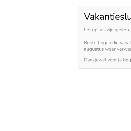
Formaat
Vakantieslu
Wissen
Let op: wij zijn geslot
€
5,95
Bestellingen die vana
18 op voorraad
augustus
weer verwer
Dankjewel voor je beg
Toevoegen aan winkelwagen
Bekijk ook
3000 x 1500 mm