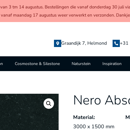
en van 3 tm 14 augustus. Bestellingen die vanaf donderdag 30 juli
 vanaf maandag 17 augustus weer verwerkt en verzonden. Dankjew
Graandijk 7, Helmond
+31 
on
Cosmostone & Silestone
Naturstein
Inspiration
Nero Abso
Material:
M
3000 x 1500 mm