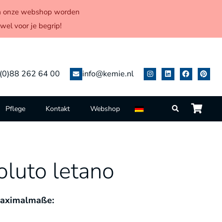
 via onze webshop worden
el voor je begrip!
(0)88 262 64 00
info@kemie.nl
Pflege
Kontakt
Webshop
luto letano
aximalmaße: