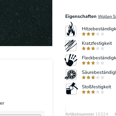
Eigenschaften
Wollen Si
Hitzebeständigk





Kratzfestigkeit





Fleckbeständigk





Säurebeständigk





Stoßfestigkeit





er
Artikelnummer
10324