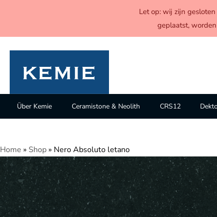
Let op: wij zijn geslot
geplaatst, worden
Über Kemie
Ceramistone & Neolith
CRS12
Dekt
Home
»
Shop
»
Nero Absoluto letano