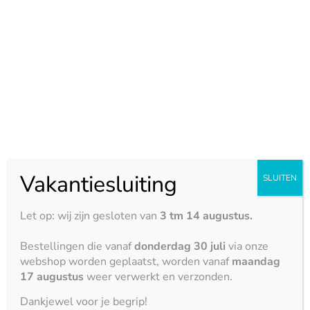
Graniet
Maximale afmeting:
3000 x 1500 mm
Eigenschappen:
Hittebestendigheid





Krasbestendigheid





Vakantiesluiting
SLUITEN
Vlekbestendigheid





Let op: wij zijn gesloten van
3 tm 14 augustus.
Zuurbestendigheid





Bestellingen die vanaf
donderdag 30 juli
via onze
webshop worden geplaatst, worden vanaf
maandag
Stootbestendigheid
17 augustus
weer verwerkt en verzonden.





Dankjewel voor je begrip!