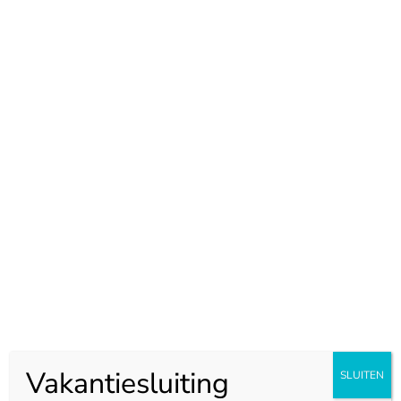
Zo werkt een stolwand bij
natuursteen, composiet en
keramiek
De uitstraling en afwerking van een stolwand
verschillen per materiaal. Kemie levert keukenbladen
in natuursteen, kwartscomposiet en keramiek, en daar
horen afwerkingen bij die passen bij de eigenschappen
van het materiaal.
Natuursteen keukenblad met
stolwand
Bij een natuursteen keukenblad met stolwand krijgt u
Vakantiesluiting
SLUITEN
veel diepte en karakter. Natuursteen heeft een unieke