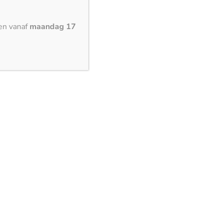
en vanaf
maandag 17
assiek tot modern. Of je nu een traditionele keuken hebt
 altijd een vleugje verfijning toe dat tijdloos is.