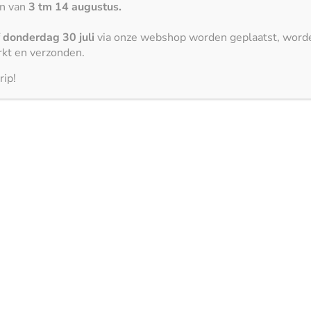
en van
3 tm 14 augustus.
die natuurlijke
n keuze voor de looks,
f
donderdag 30 juli
via onze webshop worden geplaatst, word
kt en verzonden.
rip!
n. Het past moeiteloos in verschillende keukenstijlen, van kl
t minimalistische elementen, een wit marmeren keukenblad voegt