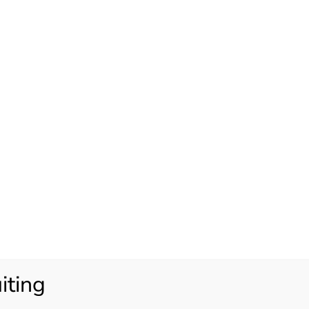
erfijning
 Het heldere wit geeft
jke adering en
et keukenblad is niet
oort kunstwerk.
iting
e het goed verzorgt en
 marmer kan wat gevoelig