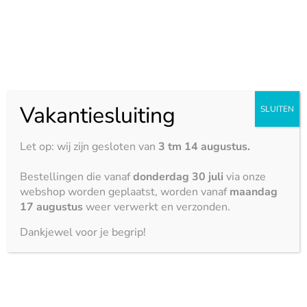
Home
/ Product Vlekbestendig / 4
Geen producten gevonden
Vakantiesluiting
SLUITEN
Let op: wij zijn gesloten van
3 tm 14 augustus.
Bestellingen die vanaf
donderdag 30 juli
via onze
webshop worden geplaatst, worden vanaf
maandag
17 augustus
weer verwerkt en verzonden.
Dankjewel voor je begrip!
Kemie biedt de nieuwste ontwikkelingen
gecombineerd met de laatste trends op het gebied
van keukenbladen.