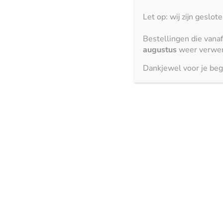
Silestone aanrechtblad dat naadloos aansluit op jouw unieke 
Let op: wij zijn geslot
Silestone aanrechtbladen blinken uit in duurzaamheid en
Bestellingen die vana
materiaal is bestand tegen krassen, stoten en hitte, waardoo
augustus
weer verwer
dagelijks gebruik in de keuken. Het niet-poreuze oppervla
Dankjewel voor je beg
te reinigen en houdt het aanrechtblad hygiënisch.
Technologische innov
Silestone staat synoniem voor technologische innovatie in 
Boost, om de prestaties van het aanrechtblad te verbetere