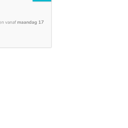
en vanaf
maandag 17
crobiële technologieën, zoals het revolutionaire N-
t alleen een keukenoppervlak, maar een geavanceerde