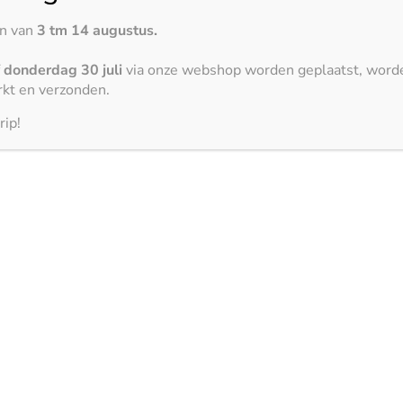
stijl.
en van
3 tm 14 augustus.
 onderhoudsgemak. Het
f
donderdag 30 juli
via onze webshop worden geplaatst, word
r het ideaal is voor
kt en verzonden.
k maakt het eenvoudig
rip!
atie
de wereld van keukenoppervlakken. Het merk integreert antimi
n en de esthetiek te versterken. Silestone biedt daarmee nie