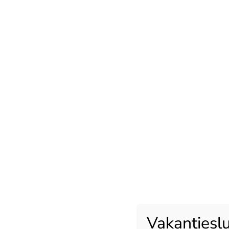
zelfs bacteriën.
BEKIJK DE SAMPLES
Stijlvol design en kle
Silestone staat bekend om zijn stijlvolle design en uitgebrei
nu op zoek bent naar een marmerachtige elegantie, modern
natuurlijke aardetinten, Silestone biedt een breed scala aa
Vakantieslu
om aan jouw ontwerpvoorkeuren te voldoen. Personalisee