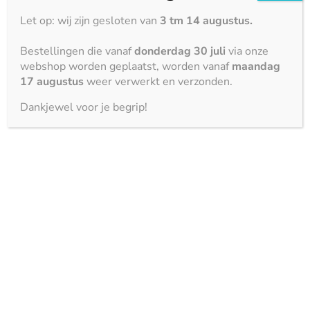





Let op: wij zijn gesloten van
3 tm 14 augustus.
Stootbestendigheid
Bestellingen die vanaf
donderdag 30 juli
via onze





webshop worden geplaatst, worden vanaf
maandag
17 augustus
weer verwerkt en verzonden.
Artikelnummer
10031
Categorie
Marmer
Dankjewel voor je begrip!
Bekijk ook
2700 x 1500 mm
Silver River – gepolijst