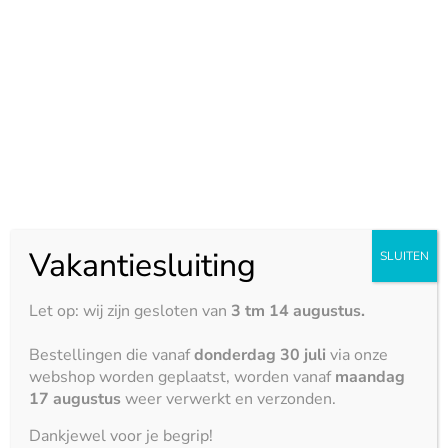
Dekton
Maximale afmeting:
3150 x 1400 mm
Eigenschappen:
Hittebestendigheid





Krasbestendigheid
Vakantiesluiting
SLUITEN





Vlekbestendigheid
Let op: wij zijn gesloten van
3 tm 14 augustus.





Bestellingen die vanaf
donderdag 30 juli
via onze
Zuurbestendigheid
webshop worden geplaatst, worden vanaf
maandag





17 augustus
weer verwerkt en verzonden.
Stootbestendigheid
Dankjewel voor je begrip!




