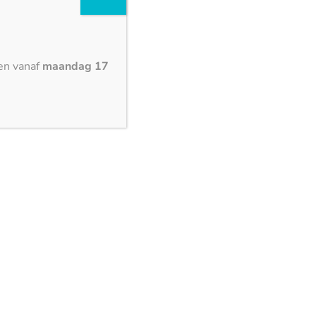
en vanaf
maandag 17
Graandijk 7,
5704 RB Helmond,
Nederland
Postbus 6046
5700ES Helmond