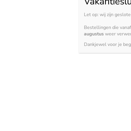
Vakantieslu
Let op: wij zijn geslot
Bestellingen die vana
augustus
weer verwer
Dankjewel voor je beg
Kemie biedt de nieuwste ontwikkelingen gecombineerd met
gebied van keukenbladen.