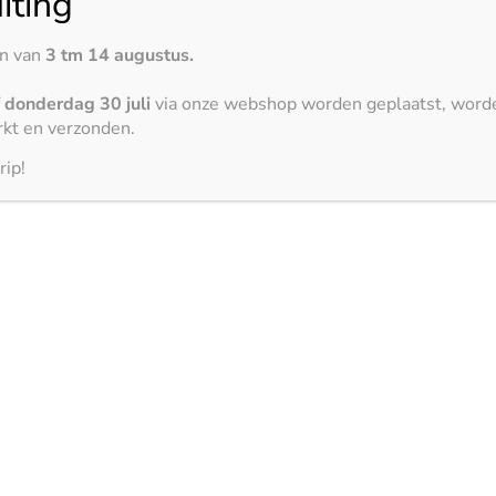
iting
en van
3 tm 14 augustus.
Geen producten gevonden
f
donderdag 30 juli
via onze webshop worden geplaatst, word
kt en verzonden.
rip!
 de laatste trends op het