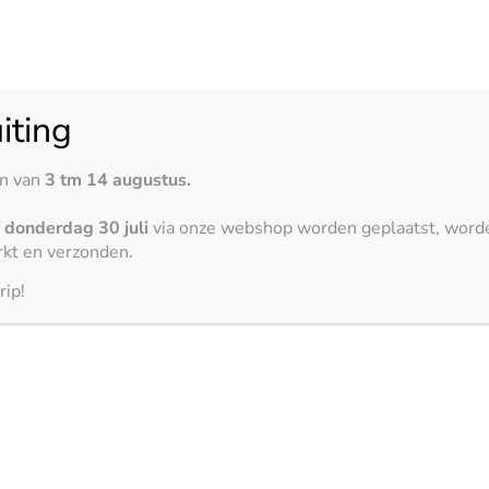
t
iting
r een
en van
3 tm 14 augustus.
f
donderdag 30 juli
via onze webshop worden geplaatst, word
kt en verzonden.
 met de
typische
 het interieur van jouw
rip!
lijk. Daarbij straalt
e klasse uit.
blad dat
t van je