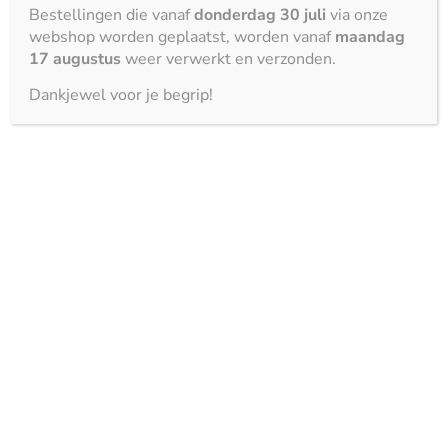
Bestellingen die vanaf
donderdag 30 juli
via onze
webshop worden geplaatst, worden vanaf
maandag
17 augustus
weer verwerkt en verzonden.
Dankjewel voor je begrip!
De voordelen van Coverlam
en kwaliteit bij Kemie
Dit materiaal biedt vele voordelen ten opzichte van
traditionele keukenwerkbladen. Ten eerste is het
hitte- en krasbestendig. Dat betekent dat je zonder
zorgen de hete pan op het blad kan plaatsen. Ook is
het blad vlekbestendig en onderhoudsvriendelijk.
Vlekken van koffie, wijn of olie krijgen geen kans om in
het materiaal te trekken. Met een vochtige doek en
een mild schoonmaakmiddel kun je het blad makkelijk