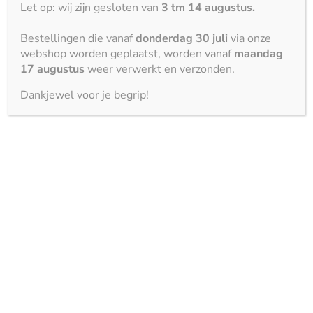
Let op: wij zijn gesloten van
3 tm 14 augustus.
schone, droge microvezeldoek. Dit kleine stapje
scheelt u het meeste gedoe met zichtbare plekken.
Bestellingen die vanaf
donderdag 30 juli
via onze
webshop worden geplaatst, worden vanaf
maandag
Vlekken aanpakken zonder
17 augustus
weer verwerkt en verzonden.
schade
Dankjewel voor je begrip!
Heeft u toch composiet keukenblad vlekken die niet
direct weggaan? Handel rustig en doelgericht:
Reinig eerst met warm water en mild middel.
Ontvet daarna met een geschikte, pH-neutrale
reiniger.
Droog na en kijk bij daglicht of de plek echt nog
zichtbaar is.
Wat u beter vermijdt