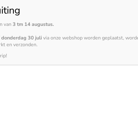
iting
n vroeger voor
en van
3 tm 14 augustus.
rlijke materialen,
iratie op voor
f
donderdag 30 juli
via onze webshop worden geplaatst, word
elt moeiteloos in op de
kt en verzonden.
 keukenontwerpen,
rip!
eeds breder aanbod in
g de dag populair is,
oordeel van dit
n op trends zonder in
e hoeft dus niet te