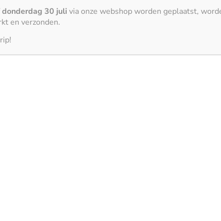
cent, Cosentino. De
f
donderdag 30 juli
via onze webshop worden geplaatst, word
om glas materialen in
kt en verzonden.
ttend hygiënisch en is
rip!
 eigenschappen van de
ergegeven worden op