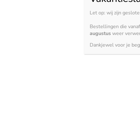
Let op: wij zijn geslot
Bestellingen die vana
augustus
weer verwer
Dankjewel voor je beg
Duurzaamheid en mil
Dekton keukenbladen zijn niet alleen een lust voor het oo