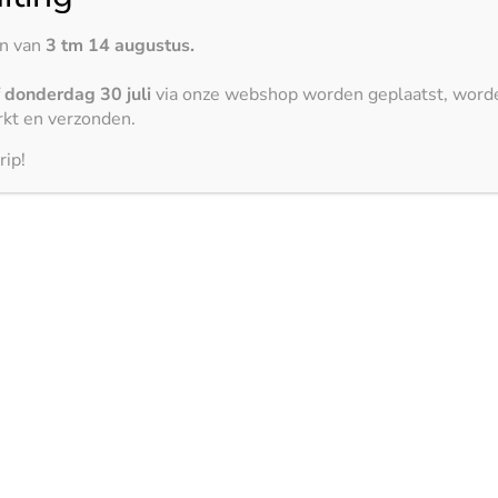
Een opvallend kenmerk van Dekt
en van
3 tm 14 augustus.
kleuropties. Het assortiment var
strakke effen tinten, waardoor j
f
donderdag 30 juli
via onze webshop worden geplaatst, word
personaliseren volgens jouw unie
kt en verzonden.
tijdloze elegantie, een moderne
rip!
biedt de perfecte kleur om jouw
ieubewustzijn
g, maar ook een investering in langdurige prestaties. Met een