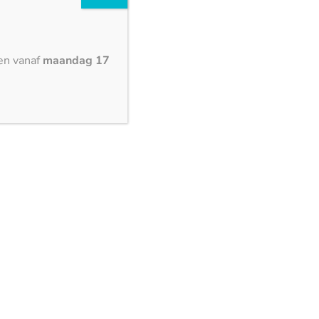
on keukenbladen is het uitgebreide palet aan
ieert van tijdloze marmerachtige texturen tot
e de vrijheid hebt om jouw keuken te
en vanaf
maandag 17
ke stijl en voorkeuren. Of je nu streeft naar
 uitstraling of een gedurfd statement, Dekton
 keuken tot leven te brengen.
 ongeëvenaarde hardheid en weerstand tegen de