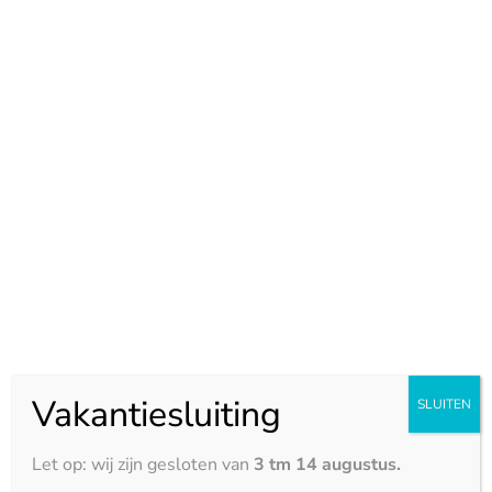
vuil nauwelijks kans krijgen om zich te hechten. Je hebt
met een cosmostone aanrechtblad keuze uit een
breed scala aan kleuren. Met dit grote assortiment aan
cosmostone kleuren past het werkblad in elke
keukenstijl. Het cosmostone keukenwerkblad is goed
bestand tegen warmte. Toch is het altijd aan te raden
een onderzetter te gebruiken voor hete pannen.
Vakantiesluiting
SLUITEN
Let op: wij zijn gesloten van
3 tm 14 augustus.