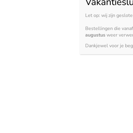
Vakantieslu
Cuarzo Reno – gepolijst
Let op: wij zijn geslot
Bestellingen die vana
3150 x 1500 mm
augustus
weer verwer
Dankjewel voor je beg
Moma Arena – mat
3150 x 1500 mm