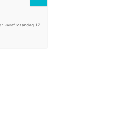
Cuarzo Reno – mat
en vanaf
maandag 17
3150 x 1500 mm
Coverlam Taj Mahal – gepolijst