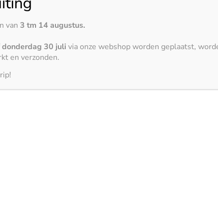
iting
Coverlam Taj Mahal – mat
en van
3 tm 14 augustus.
f
donderdag 30 juli
via onze webshop worden geplaatst, word
3150 x 1500 mm
kt en verzonden.
rip!
Moma Gris – mat