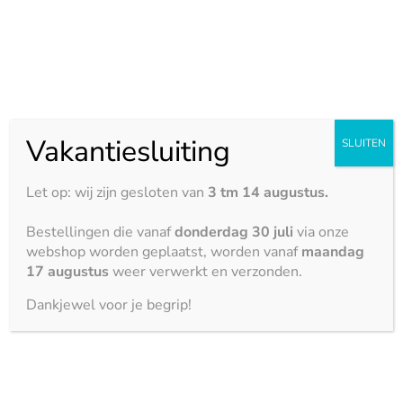
Home
/ Product Afmeting / ook in bookmatch
Geen producten gevonden
Vakantiesluiting
SLUITEN
Let op: wij zijn gesloten van
3 tm 14 augustus.
Bestellingen die vanaf
donderdag 30 juli
via onze
webshop worden geplaatst, worden vanaf
maandag
17 augustus
weer verwerkt en verzonden.
Dankjewel voor je begrip!
Kemie biedt de nieuwste ontwikkelingen
gecombineerd met de laatste trends op het gebied
van keukenbladen.