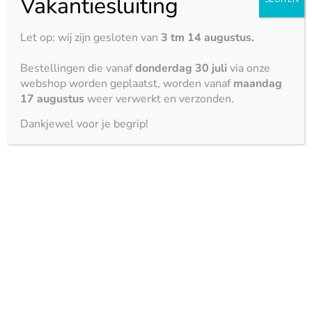
Vakantiesluiting
Let op: wij zijn gesloten van
3 tm 14 augustus.
Bestellingen die vanaf
donderdag 30 juli
via onze
webshop worden geplaatst, worden vanaf
maandag
17 augustus
weer verwerkt en verzonden.
Dankjewel voor je begrip!
Een eigentijdse keuze voor de
toekomst
Kiezen voor composieten aanrechtbladen is een
eigentijdse keuze voor de toekomst. Naast het