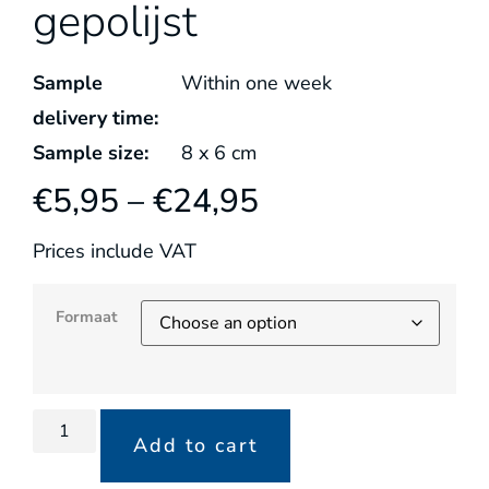
gepolijst
Sample
Within one week
delivery time:
Sample size:
8
x
6
cm
€
5,95
–
€
24,95
Prices include VAT
Formaat
Add to cart