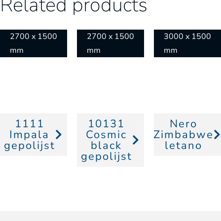
Related products
2700 x 1500
2700 x 1500
3000 x 1500
mm
mm
mm
1111
10131
Nero
Impala
Cosmic
Zimbabwe
gepolijst
black
letano
gepolijst