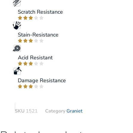
Scratch Resistance





Stain-Resistance





Acid Resistant





Damage Resistance





SKU
1521
Category
Graniet