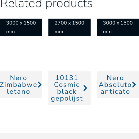
Related products
3000 x 1500
2700 x 1500
3000 x 1500
mm
mm
mm
Nero
10131
Nero
Zimbabwe
Cosmic
Absoluto
letano
black
anticato
gepolijst