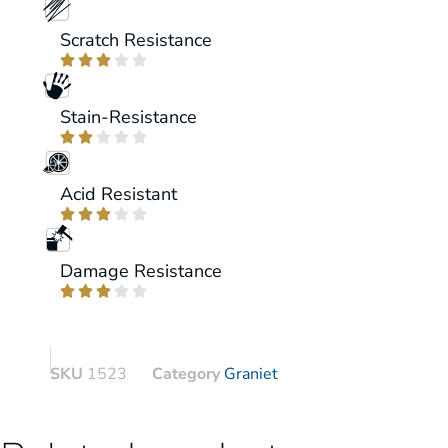
Scratch Resistance





Stain-Resistance





Acid Resistant





Damage Resistance





SKU
1523
Category
Graniet