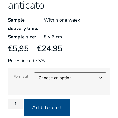
anticato
Sample
Within one week
delivery time:
Sample size:
8
x
6
cm
€
5,95
–
€
24,95
Prices include VAT
Formaat
Add to cart