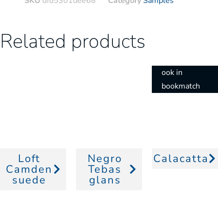
SKU
dfd5301dee68
Category
Samples
Related products
ook in
bookmatch
Loft
Negro
Calacatta
Camden
Tebas
suede
glans