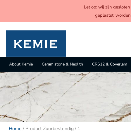
Let op: wij zijn geslot
geplaatst, worden
About Kemie
Ceramistone & Neolith
CRS12 & Coverlam
Home
/ Product Zuurbestendig / 1