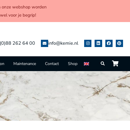
 via onze webshop worden
el voor je begrip!
(0)88 262 64 00
info@kemie.nl
ion
Maintenance
Contact
Shop