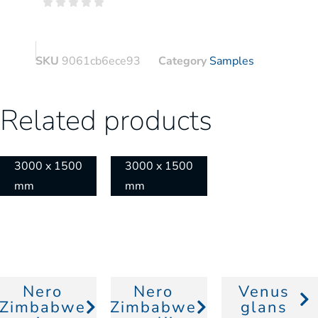





SKU
9061cb6ece93
Category
Samples
Related products
3000 x 1500
3000 x 1500
mm
mm
Nero
Nero
Venus
Zimbabwe
Zimbabwe
glans