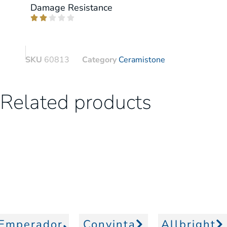
Damage Resistance





SKU
60813
Category
Ceramistone
Related products
Emperador
Convinta
Allbright