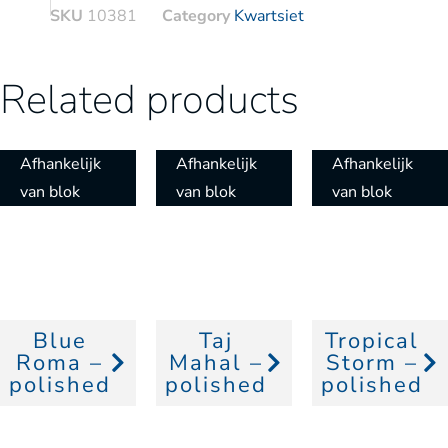
SKU
10381
Category
Kwartsiet
Related products
Afhankelijk
Afhankelijk
Afhankelijk
van blok
van blok
van blok
Blue
Taj
Tropical
Roma –
Mahal –
Storm –
polished
polished
polished