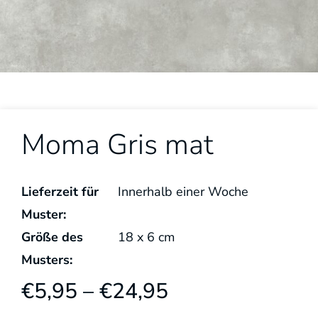
Moma Gris mat
Lieferzeit für
Innerhalb einer Woche
Muster:
Größe des
18
x
6
cm
Musters:
€
5,95
–
€
24,95