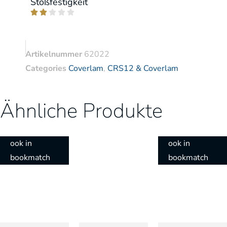
Stoßfestigkeit





Artikelnummer
62022
Categories
Coverlam
,
CRS12 & Coverlam
Ähnliche Produkte
ook in
ook in
bookmatch
bookmatch