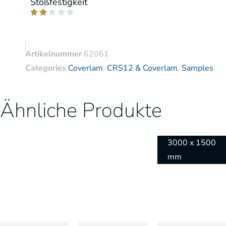
Stoßfestigkeit





Artikelnummer
62061
Categories
Coverlam
,
CRS12 & Coverlam
,
Samples
Ähnliche Produkte
3000 x 1500
mm