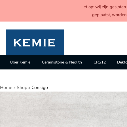
Let op: wij zijn geslot
geplaatst, worden
Über Kemie
Ceramistone & Neolith
CRS12
Dekt
Home
»
Shop
»
Consigo