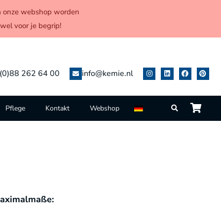
 via onze webshop worden
el voor je begrip!
(0)88 262 64 00
info@kemie.nl
Pflege
Kontakt
Webshop
aximalmaße: