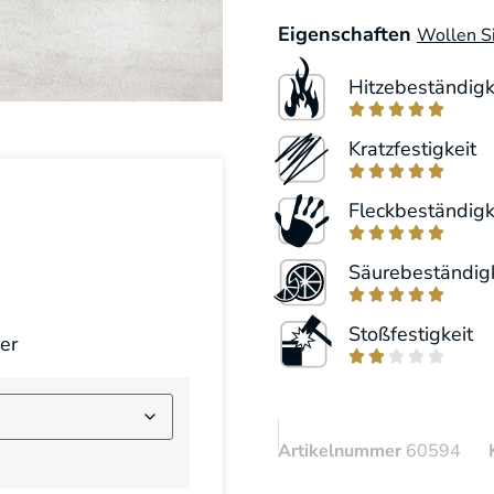
Eigenschaften
Wollen Si
Hitzebeständigk





Kratzfestigkeit





Fleckbeständigk





Säurebeständigk





Stoßfestigkeit
er





Artikelnummer
60594