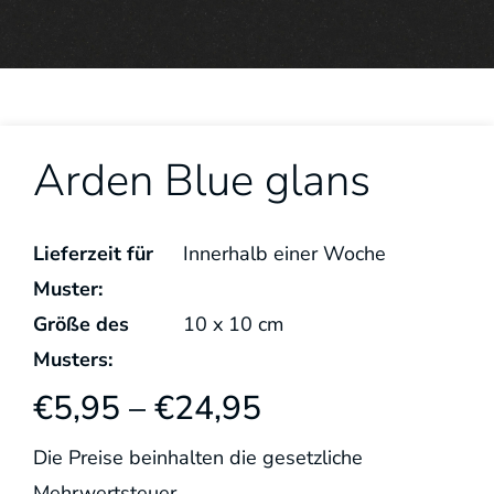
Arden Blue glans
Lieferzeit für
Innerhalb einer Woche
Muster:
Größe des
10
x
10
cm
Musters:
€
5,95
–
€
24,95
Die Preise beinhalten die gesetzliche
Mehrwertsteuer