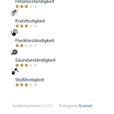
Hitzebeständigkeit





Kratzfestigkeit





Fleckbeständigkeit





Säurebeständigkeit





Stoßfestigkeit





Artikelnummer
1524
Kategorie
Graniet