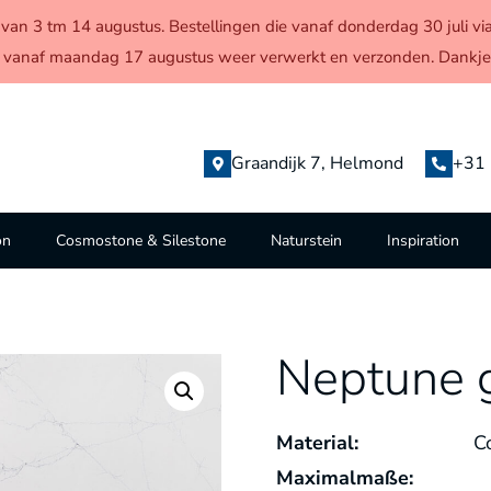
en van 3 tm 14 augustus. Bestellingen die vanaf donderdag 30 juli
 vanaf maandag 17 augustus weer verwerkt en verzonden. Dankjew
Graandijk 7, Helmond
+31 
on
Cosmostone & Silestone
Naturstein
Inspiration
Neptune 
Material:
C
Maximalmaße: