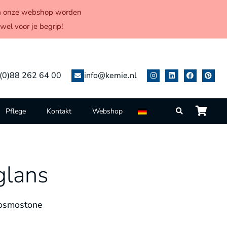
 via onze webshop worden
el voor je begrip!
(0)88 262 64 00
info@kemie.nl
Pflege
Kontakt
Webshop
glans
osmostone