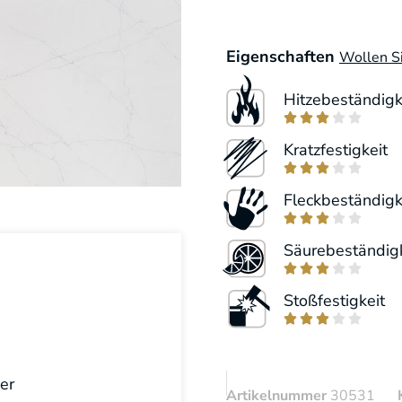
Eigenschaften
Wollen Si
Hitzebeständigk





Kratzfestigkeit





Fleckbeständigk





Säurebeständigk





Stoßfestigkeit





er
Artikelnummer
30531