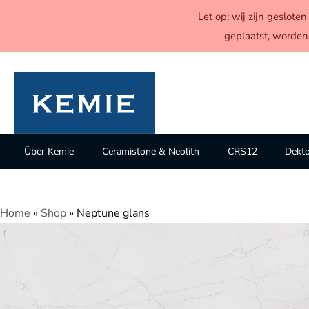
Let op: wij zijn geslot
geplaatst, worden
Über Kemie
Ceramistone & Neolith
CRS12
Dekt
Home
»
Shop
»
Neptune glans